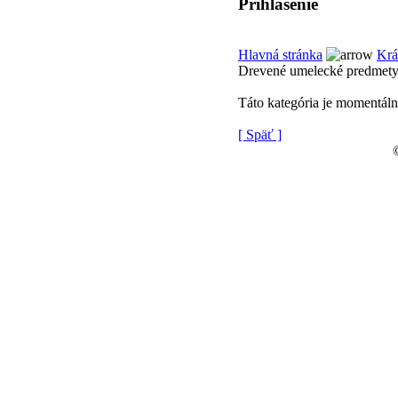
Prihlásenie
Hlavná stránka
Krá
Drevené umelecké predmet
Táto kategória je momentál
[ Späť ]