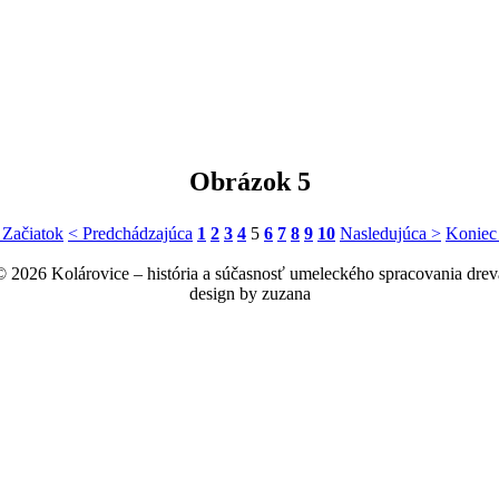
Obrázok 5
 Začiatok
< Predchádzajúca
1
2
3
4
5
6
7
8
9
10
Nasledujúca >
Koniec
© 2026 Kolárovice – história a súčasnosť umeleckého spracovania drev
design by zuzana