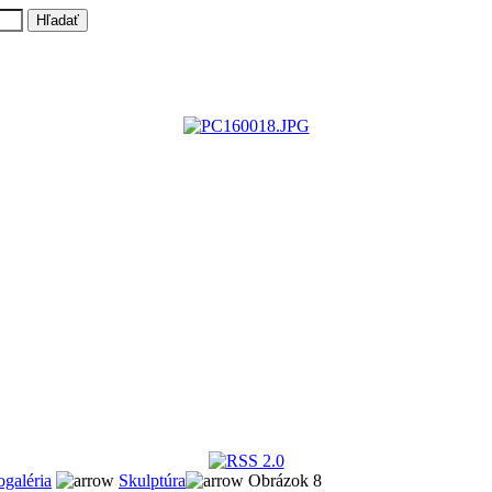
ogaléria
Skulptúra
Obrázok 8