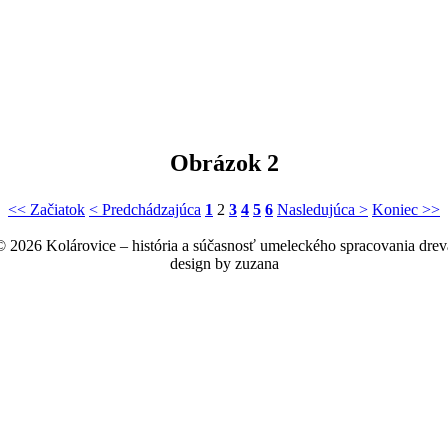
Obrázok 2
<< Začiatok
< Predchádzajúca
1
2
3
4
5
6
Nasledujúca >
Koniec >>
© 2026 Kolárovice – história a súčasnosť umeleckého spracovania drev
design by zuzana