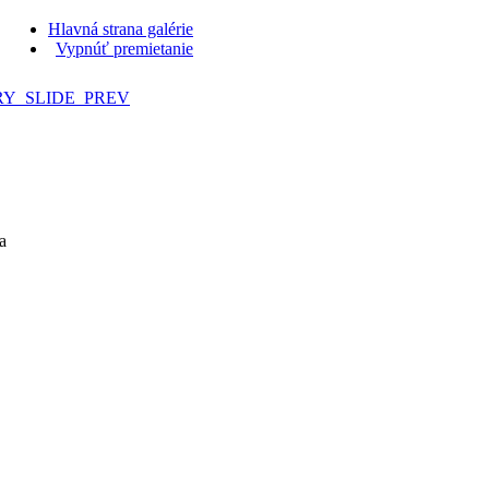
Hlavná strana galérie
Vypnúť premietanie
a